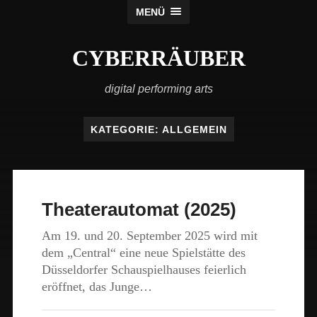
MENÜ
CYBERRÄUBER
digital performing arts
KATEGORIE:
ALLGEMEIN
Theaterautomat (2025)
Am 19. und 20. September 2025 wird mit
dem „Central“ eine neue Spielstätte des
Düsseldorfer Schauspielhauses feierlich
eröffnet, das Junge…