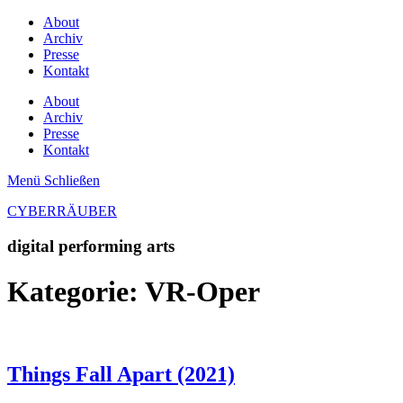
About
Archiv
Presse
Kontakt
About
Archiv
Presse
Kontakt
Menü
Schließen
CYBERRÄUBER
digital performing arts
Kategorie:
VR-Oper
Things Fall Apart (2021)