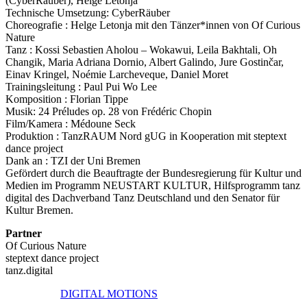
(CyberRäuber), Helge Letonja
Technische Umsetzung: CyberRäuber
Choreografie : Helge Letonja mit den Tänzer*innen von Of Curious
Nature
Tanz : Kossi Sebastien Aholou – Wokawui, Leila Bakhtali, Oh
Changik, Maria Adriana Dornio, Albert Galindo, Jure Gostinčar,
Einav Kringel, Noémie Larcheveque, Daniel Moret
Trainingsleitung : Paul Pui Wo Lee
Komposition : Florian Tippe
Musik: 24 Préludes op. 28 von Frédéric Chopin
Film/Kamera : Médoune Seck
Produktion : TanzRAUM Nord gUG in Kooperation mit steptext
dance project
Dank an : TZI der Uni Bremen
Gefördert durch die Beauftragte der Bundesregierung für Kultur und
Medien im Programm NEUSTART KULTUR, Hilfsprogramm tanz
digital des Dachverband Tanz Deutschland und den Senator für
Kultur Bremen.
Partner
Of Curious Nature
steptext dance project
tanz.digital
DIGITAL MOTIONS