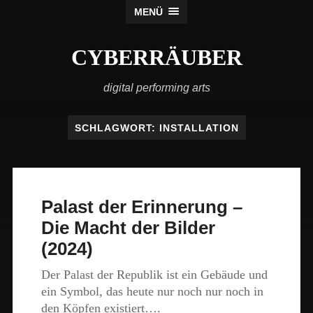
MENÜ
CYBERRÄUBER
digital performing arts
SCHLAGWORT:
INSTALLATION
Palast der Erinnerung –
Die Macht der Bilder
(2024)
Der Palast der Republik ist ein Gebäude und
ein Symbol, das heute nur noch nur noch in
den Köpfen existiert….