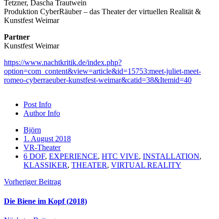
Tetzner, Dascha Trautwein
Produktion CyberRäuber – das Theater der virtuellen Realität &
Kunstfest Weimar
Partner
Kunstfest Weimar
https://www.nachtkritik.de/index.php?
option=com_content&view=article&id=15753:meet-juliet-meet-
romeo-cyberraeuber-kunstfest-weimar&catid=38&Itemid=40
Post Info
Author Info
Björn
1. August 2018
VR-Theater
6 DOF
,
EXPERIENCE
,
HTC VIVE
,
INSTALLATION
,
KLASSIKER
,
THEATER
,
VIRTUAL REALITY
Vorheriger Beitrag
Die Biene im Kopf (2018)